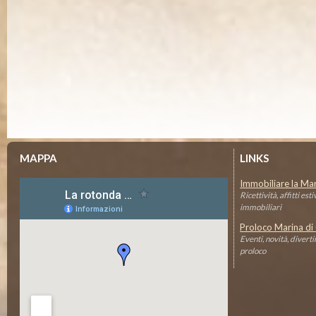
PER I PIÙ PICCOLI
 serate prevede intrattenimenti per grandi e piccini. Per
Da subito il nostro obiettivo 
timana ci scateneremo e divertiremo insieme con musica
esigenze dei più piccoli e con
endario eventi vi sarà consegnato al vostro arrivo.
nostri giochi sono nuovi, attr
vigenti normative sulla sicurez
tizie o la nostra pagina facebook per rimanere aggiornato !
Read more...
MAPPA
LINKS
Immobiliare la Ma
Ricettività, affitti est
immobiliari
Proloco Marina di
Eventi, novità, diverti
proloco